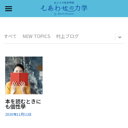
×
×
ストアカテゴリー
ブログカテゴリー
HOME
VOICE
すべてのカテゴリー
すべてのカテゴリ
すべて
NEW TOPICS
村上ブログ
NEWS
受講者さんのお声
村上燿市
村上ブログ
FAQ
SNS
お問合せ
本を読むときに
も個性學
セミナー日程
2020年11月11日
検索