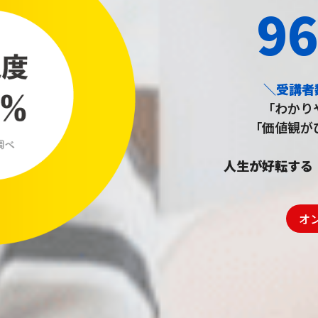
9
＼受講者数
「わかり
「価値観が
人生が好転する
オ