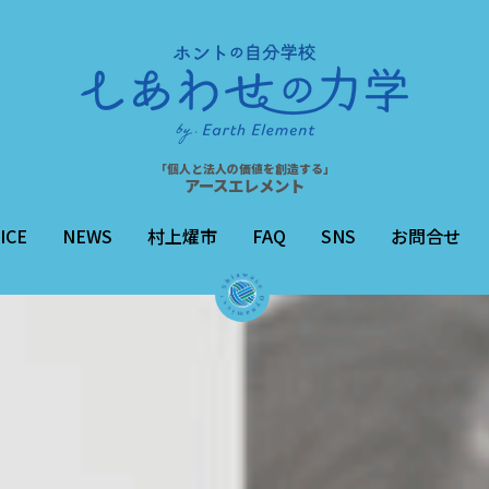
「個人と法人の価値を創造する」
「個人と法人の価値を創造する」
アースエレメント
アースエレメント
ICE
ICE
NEWS
NEWS
村上燿市
村上燿市
FAQ
FAQ
SNS
SNS
お問合せ
お問合せ